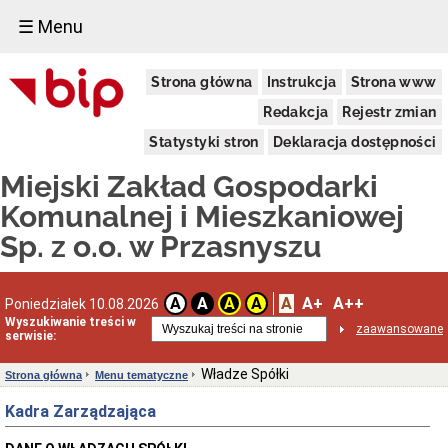
☰ Menu
Menu
Strona główna
Instrukcja
Strona www
tematyczne
Informacje
Redakcja
Rejestr zmian
podstawowe
Statystyki stron
Deklaracja dostępności
Status
prawny
Miejski Zakład Gospodarki
Struktura
organizacyjna
Komunalnej i Mieszkaniowej
Władze
Sp. z o.o. w Przasnyszu
Spółki
Przedmiot
działalności
A
A+
A++
A
A
A
A
Poniedziałek 10.08.2026
Budżet
Wyszukiwanie treści w
zaawansowane
Majątek
serwisie:
Zamówienia
publiczne
Władze Spółki
Strona główna
Menu tematyczne
do
2020
Kadra Zarządzająca
roku
Zamówienia