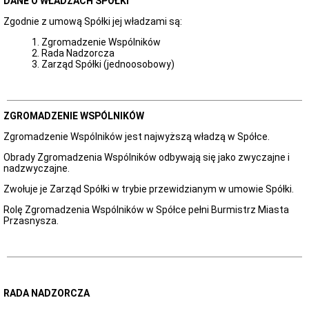
DANE O WŁADZACH SPÓŁKI
publiczne
od
Zgodnie z umową Spółki jej władzami są:
2021
Zgromadzenie Wspólników
roku
Rada Nadzorcza
Skargi
Zarząd Spółki (jednoosobowy)
i
wnioski
Biuletyn
Informacji
ZGROMADZENIE WSPÓLNIKÓW
Publicznej
Redakcja
Zgromadzenie Wspólników jest najwyższą władzą w Spółce.
Biuletynu
Obrady Zgromadzenia Wspólników odbywają się jako zwyczajne i
Instrukcja
nadzwyczajne.
korzystania
z
Zwołuje je Zarząd Spółki w trybie przewidzianym w umowie Spółki.
BIP
Rolę Zgromadzenia Wspólników w Spółce pełni Burmistrz Miasta
Dostęp
Przasnysza.
do
Informacji
Publicznej
RADA NADZORCZA