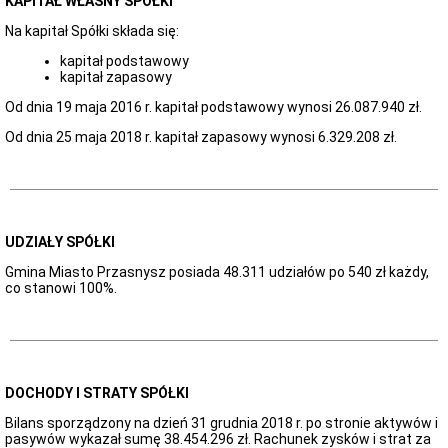
KAPITAŁ WŁASNY SPÓŁKI
publiczne
od
Na kapitał Spółki składa się:
2021
kapitał podstawowy
roku
kapitał zapasowy
Skargi
i
Od dnia 19 maja 2016 r. kapitał podstawowy wynosi 26.087.940 zł.
wnioski
Od dnia 25 maja 2018 r. kapitał zapasowy wynosi 6.329.208 zł.
Biuletyn
Informacji
Publicznej
Redakcja
Biuletynu
Instrukcja
UDZIAŁY SPÓŁKI
korzystania
z
Gmina Miasto Przasnysz posiada 48.311 udziałów po 540 zł każdy,
BIP
co stanowi 100%.
Dostęp
do
Informacji
Publicznej
DOCHODY I STRATY SPÓŁKI
Bilans sporządzony na dzień 31 grudnia 2018 r. po stronie aktywów i
pasywów wykazał sumę 38.454.296 zł. Rachunek zysków i strat za