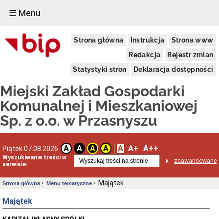
☰ Menu
Menu
Strona główna
Instrukcja
Strona www
tematyczne
Informacje
Redakcja
Rejestr zmian
podstawowe
Statystyki stron
Deklaracja dostępności
Status
prawny
Miejski Zakład Gospodarki
Struktura
organizacyjna
Komunalnej i Mieszkaniowej
Władze
Sp. z o.o. w Przasnyszu
Spółki
Przedmiot
działalności
A
A+
A++
A
A
A
A
Piątek 07.08.2026
Budżet
Wyszukiwanie treści w
zaawansowane
Majątek
serwisie:
Zamówienia
publiczne
Majątek
Strona główna
Menu tematyczne
do
2020
Majątek
roku
Zamówienia